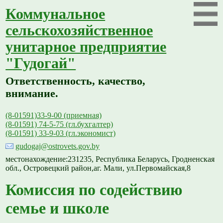
Коммунальное
сельскохозяйственное
унитарное предприятие
"Гудогай"
Ответственность, качество,
внимание.
(8-01591)33-9-00 (приемная)
(8-01591) 74-5-75 (гл.бухгалтер)
(8-01591) 33-9-03 (гл.экономист)
gudogaj@ostrovets.gov.by
местонахождение:231235, Республика Беларусь, Гродненская
обл., Островецкий район,аг. Мали, ул.Первомайская,8
Комиссия по содействию
семье и школе