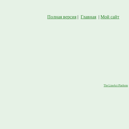
Полная версия
|
Главная
|
Мой сайт
The LineAct Platform