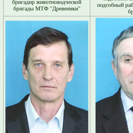
бригадир животноводческой
подсобный раб
бригады МТФ "Древеники"
б