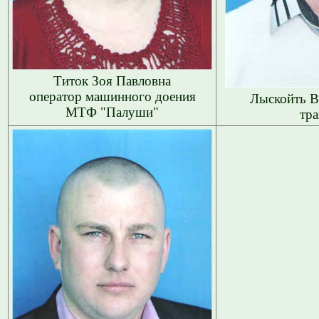
Титок Зоя Павловна
оператор машинного доения
Лыскойть В
МТФ "Палуши"
тра