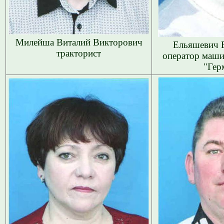
Милейша Виталий Викторович
Ельяшевич Е
тракторист
оператор маш
"Гер