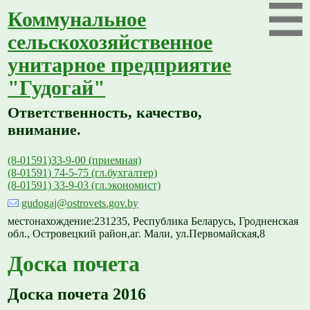
Коммунальное
сельскохозяйственное
унитарное предприятие
"Гудогай"
Ответственность, качество,
внимание.
(8-01591)33-9-00 (приемная)
(8-01591) 74-5-75 (гл.бухгалтер)
(8-01591) 33-9-03 (гл.экономист)
gudogaj@ostrovets.gov.by
местонахождение:231235, Республика Беларусь, Гродненская
обл., Островецкий район,аг. Мали, ул.Первомайская,8
Доска почета
Доска почета 2016